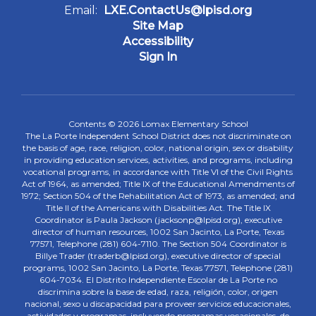
Email:
LXE.ContactUs@lpisd.org
Site Map
Accessibility
Sign In
Contents © 2026 Lomax Elementary School
The La Porte Independent School District does not discriminate on
the basis of age, race, religion, color, national origin, sex or disability
in providing education services, activities, and programs, including
vocational programs, in accordance with Title VI of the Civil Rights
Act of 1964, as amended; Title IX of the Educational Amendments of
1972; Section 504 of the Rehabilitation Act of 1973, as amended; and
Title II of the Americans with Disabilities Act. The Title IX
Coordinator is Paula Jackson (jacksonp@lpisd.org), executive
director of human resources, 1002 San Jacinto, La Porte, Texas
77571, Telephone (281) 604-7110. The Section 504 Coordinator is
Billye Trader (traderb@lpisd.org), executive director of special
programs, 1002 San Jacinto, La Porte, Texas 77571, Telephone (281)
604-7034. El Distrito Independiente Escolar de La Porte no
discrimina sobre la base de edad, raza, religión, color, origen
nacional, sexo u discapacidad para proveer servicios educacionales,
actividades y programas, incluyendo programas vocacionales, de