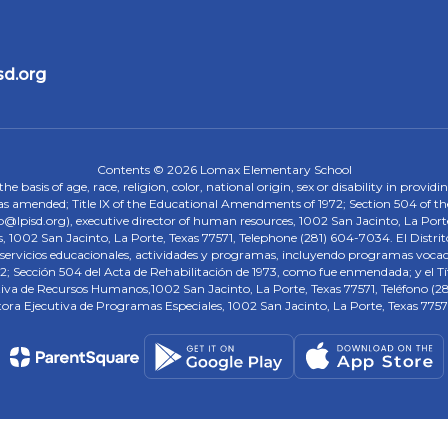
sd.org
Contents © 2026 Lomax Elementary School
 basis of age, race, religion, color, national origin, sex or disability in provid
, as amended; Title IX of the Educational Amendments of 1972; Section 504 of the
onp@lpisd.org), executive director of human resources, 1002 San Jacinto, La Port
s, 1002 San Jacinto, La Porte, Texas 77571, Telephone (281) 604-7034. El Distri
r servicios educacionales, actividades y programas, incluyendo programas vocacio
 Sección 504 del Acta de Rehabilitación de 1973, como fue enmendada; y el Tí
tiva de Recursos Humanos,1002 San Jacinto, La Porte, Texas 77571, Teléfono (281
tora Ejecutiva de Programas Especiales, 1002 San Jacinto, La Porte, Texas 7757