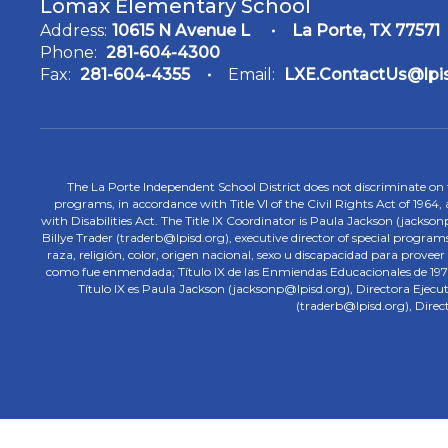
Lomax Elementary School
Address:
10615 N Avenue L
La Porte, TX 77571
Phone:
281-604-4300
Fax:
281-604-4355
Email:
LXE.ContactUs@lpi
The La Porte Independent School District does not discriminate on the
programs, in accordance with Title VI of the Civil Rights Act of 1964
with Disabilities Act. The Title IX Coordinator is Paula Jackson (jacks
Billye Trader (traderb@lpisd.org), executive director of special program
raza, religión, color, origen nacional, sexo u discapacidad para provee
como fue enmendada; Título IX de las Enmiendas Educacionales de 1972;
Título IX es Paula Jackson (jacksonp@lpisd.org), Directora Ejecu
(traderb@lpisd.org), Direc