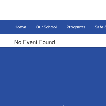
Skip
to
main
content
Home
Our School
Programs
Safe 
No Event Found