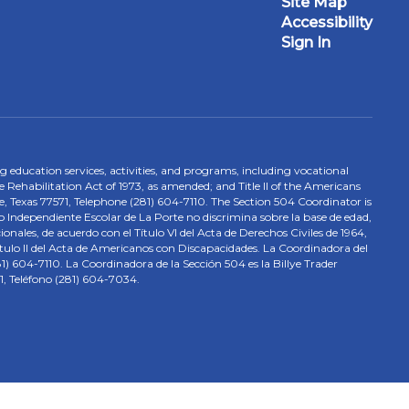
Site Map
Accessibility
Sign In
ing education services, activities, and programs, including vocational
 Rehabilitation Act of 1973, as amended; and Title II of the Americans
e, Texas 77571, Telephone (281) 604-7110. The Section 504 Coordinator is
to Independiente Escolar de La Porte no discrimina sobre la base de edad,
nales, de acuerdo con el Título VI del Acta de Derechos Civiles de 1964,
tulo II del Acta de Americanos con Discapacidades. La Coordinadora del
) 604-7110. La Coordinadora de la Sección 504 es la Billye Trader
1, Teléfono (281) 604-7034.